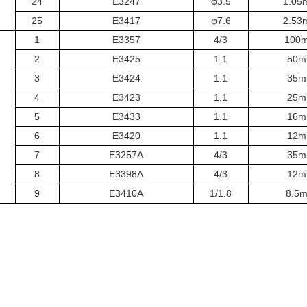
24
E3247
φ3.5
1.05
25
E3417
φ7.6
2.53
1
E3357
4/3
100
2
E3425
1.1
50
3
E3424
1.1
35
4
E3423
1.1
25
5
E3433
1.1
16
6
E3420
1.1
12
7
E3257A
4/3
35
8
E3398A
4/3
12
9
E3410A
1/1.8
8.5