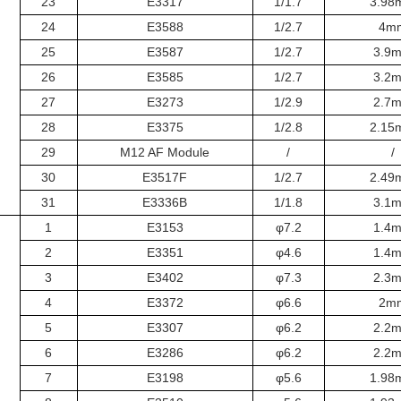
23
E3317
1/1.7
3.98
24
E3588
1/2.7
4m
25
E3587
1/2.7
3.9
26
E3585
1/2.7
3.2
27
E3273
1/2.9
2.7
28
E3375
1/2.8
2.15
29
M12 AF Module
/
/
30
E3517F
1/2.7
2.49
31
E3336B
1/1.8
3.1
1
E3153
φ7.2
1.4
2
E3351
φ4.6
1.4
3
E3402
φ7.3
2.3
4
E3372
φ6.6
2m
5
E3307
φ6.2
2.2
6
E3286
φ6.2
2.2
7
E3198
φ5.6
1.98