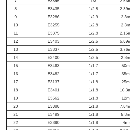
7
E3346
1/3
2.53
8
E3435
1/2.8
2.39
9
E3286
1/2.9
2.3
10
E3255
1/2.8
2.3
11
E3375
1/2.8
2.15
12
E3403
1/2.5
5.89
13
E3337
1/2.5
3.76
14
E3400
1/2.5
2.8
15
E3463
1/1.7
50
16
E3482
1/1.7
35
17
E3137
1/1.8
25
18
E3401
1/1.8
16.3
19
E3562
1/1.8
12
20
E3388
1/1.8
7.84
21
E3499
1/1.8
5.8
22
E3390
1/1.8
4m