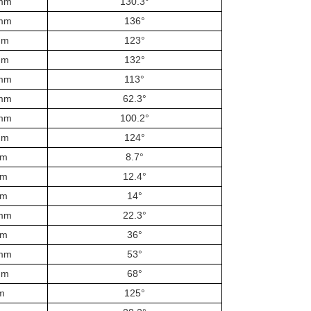
mm
130.3°
mm
136°
mm
123°
mm
132°
mm
113°
mm
62.3°
mm
100.2°
mm
124°
mm
8.7°
mm
12.4°
mm
14°
mm
22.3°
mm
36°
mm
53°
mm
68°
m
125°