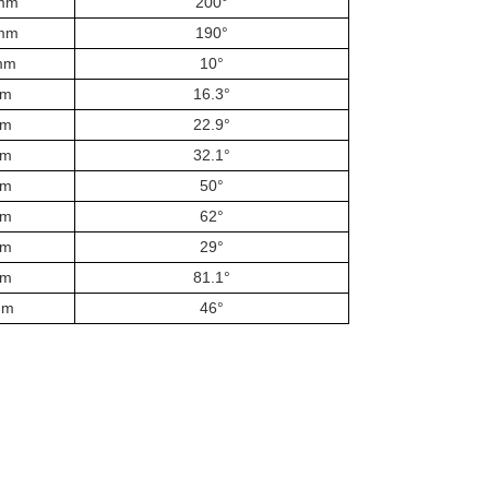
mm
200°
mm
190°
mm
10°
mm
16.3°
mm
22.9°
mm
32.1°
mm
50°
mm
62°
mm
29°
mm
81.1°
mm
46°