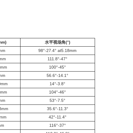
mm)
水平视场角(°)
mm
98°-27.4° at5.18mm
6mm
111.8°-47°
0mm
100°-45°
mm
56.6°-14.1°
0mm
14°-3.8°
0mm
104°-46°
mm
53°-7.5°
38mm
35.6°-11.3°
0mm
42°-11.4°
mm
116°-37°