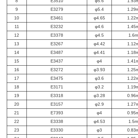
8
E3510
φ5.6
1.93
9
E3279
φ5.4
1.29
10
E3461
φ4.65
1.22
11
E3232
φ4.6
1.45
12
E3378
φ4.5
1.6
13
E3267
φ4.42
1.12
14
E3487
φ4.41
1.18
15
E3437
φ4
1.41
16
E3272
φ3.93
1.25
17
E3475
φ3.6
1.22
18
E3171
φ3.2
1.19
19
E3318
φ3.28
0.96
20
E3157
φ2.9
1.27
21
E7393
φ4
0.95
22
E3338
φ4.53
1.5
23
E3330
φ3
0.83