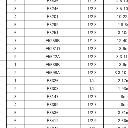
2
E5436
1/1.8
4.5-1
3
E5246
1/2.3
3.5-1
4
E5201
1/2.5
10-2
5
E5299
1/2.8
2.8-
6
E5251
1/2.8
3-10
7
E5259B
1/1.8
12-4
8
E5281D
1/2.8
3-9
9
E5522A
1/2.8
3.3-1
1
E5539B
1/2.8
3-9
2
E5598A
1/2.8
3.3-10
1
E3326
1/4
2.17
2
E3308
1/4
1.93
3
E3147
1/2.7
8m
4
E3399
1/2.7
6m
5
E3536
1/2.7
3.81
6
E3412
1/2.9
2.66