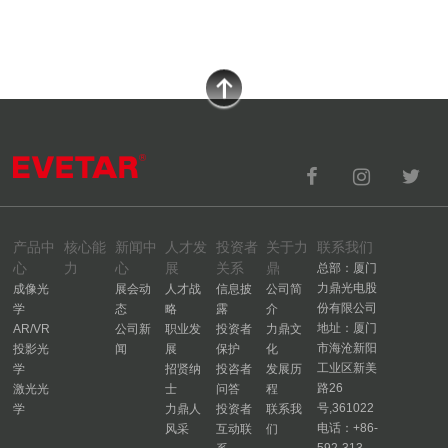
产品中
核心能
新闻中
人才发
投资者
关于力
联系我们
心
力
心
展
关系
鼎
总部：厦门
力鼎光电股
成像光
展会动
人才战
信息披
公司简
份有限公司
学
态
略
露
介
地址：厦门
AR/VR
公司新
职业发
投资者
力鼎文
市海沧新阳
投影光
闻
展
保护
化
工业区新美
学
招贤纳
投咨者
发展历
路26
激光光
士
问答
程
号,361022
学
力鼎人
投资者
联系我
电话：+86-
风采
互动联
们