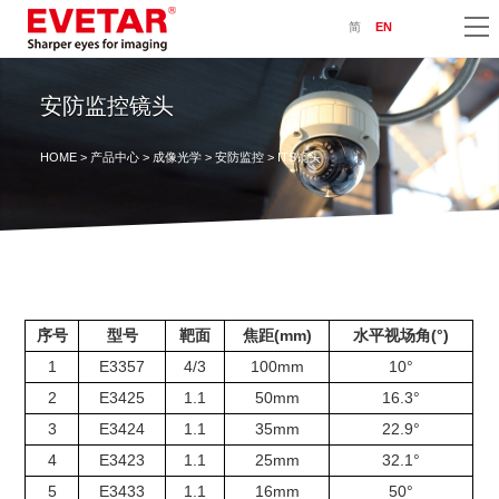
简
EN
安防监控镜头
HOME
>
产品中心
>
成像光学
>
安防监控
> ITS镜头
序号
型号
靶面
焦距(mm)
水平视场角(°)
1
E3357
4/3
100mm
10°
2
E3425
1.1
50mm
16.3°
3
E3424
1.1
35mm
22.9°
4
E3423
1.1
25mm
32.1°
5
E3433
1.1
16mm
50°