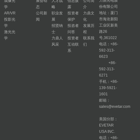
力鼎光电股
成像光
展会动
人才战
信息披
公司简
份有限公司
学
态
略
露
介
地址：厦门
AR/VR
公司新
职业发
投资者
力鼎文
市海沧新阳
投影光
闻
展
保护
化
工业区新美
学
招贤纳
投咨者
发展历
路26
激光光
士
问答
程
号,361022
学
力鼎人
投资者
联系我
电话：+86-
风采
互动联
们
592-313-
系
6623
+86-
592-313-
6271
手机：+86-
139-5921-
1601
邮箱：
sales@evetar.com
美国分部：
EVETAR
USA INC.
电话：+86-