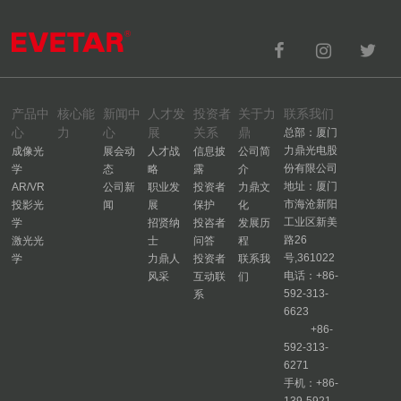
产品中
核心能
新闻中
人才发
投资者
关于力
联系我们
心
力
心
展
关系
鼎
总部：厦门
力鼎光电股
成像光
展会动
人才战
信息披
公司简
份有限公司
学
态
略
露
介
地址：厦门
AR/VR
公司新
职业发
投资者
力鼎文
市海沧新阳
投影光
闻
展
保护
化
工业区新美
学
招贤纳
投咨者
发展历
路26
激光光
士
问答
程
号,361022
学
力鼎人
投资者
联系我
电话：+86-
风采
互动联
们
592-313-
系
6623
+86-
592-313-
6271
手机：+86-