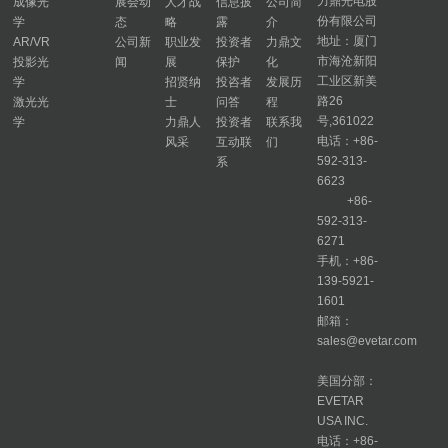
力鼎光电股
成像光
展会动
人才战
信息披
公司简
份有限公司
学
态
略
露
介
地址：厦门
AR/VR
公司新
职业发
投资者
力鼎文
市海沧新阳
投影光
闻
展
保护
化
工业区新美
学
招贤纳
投咨者
发展历
路26
激光光
士
问答
程
号,361022
学
力鼎人
投资者
联系我
电话：+86-
风采
互动联
们
592-313-
系
6623
+86-
592-313-
6271
手机：+86-
139-5921-
1601
邮箱：
sales@evetar.com
美国分部：
EVETAR
USA INC.
电话：+86-