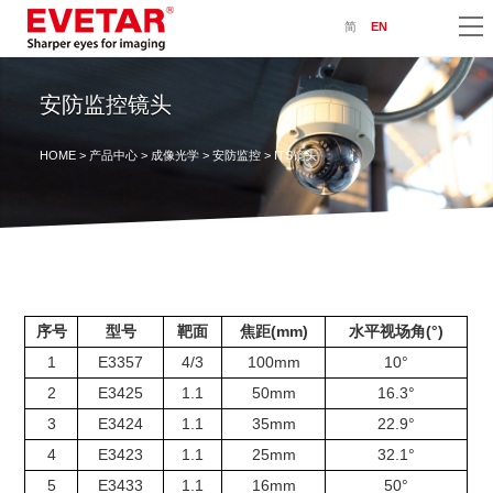
简
EN
安防监控镜头
HOME
>
产品中心
>
成像光学
>
安防监控
> ITS镜头
序号
型号
靶面
焦距(mm)
水平视场角(°)
1
E3357
4/3
100mm
10°
2
E3425
1.1
50mm
16.3°
3
E3424
1.1
35mm
22.9°
4
E3423
1.1
25mm
32.1°
5
E3433
1.1
16mm
50°