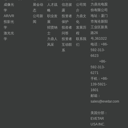
力鼎光电股
成像光
展会动
人才战
信息披
公司简
份有限公司
学
态
略
露
介
地址：厦门
AR/VR
公司新
职业发
投资者
力鼎文
市海沧新阳
投影光
闻
展
保护
化
工业区新美
学
招贤纳
投咨者
发展历
路26
激光光
士
问答
程
号,361022
学
力鼎人
投资者
联系我
电话：+86-
风采
互动联
们
592-313-
系
6623
+86-
592-313-
6271
手机：+86-
139-5921-
1601
邮箱：
sales@evetar.com
美国分部：
EVETAR
USA INC.