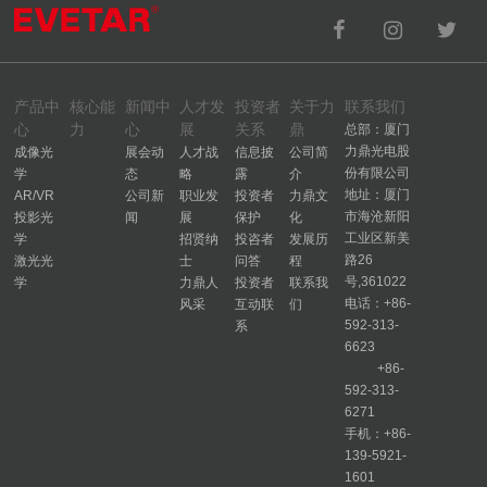
产品中
核心能
新闻中
人才发
投资者
关于力
联系我们
心
力
心
展
关系
鼎
总部：厦门
力鼎光电股
成像光
展会动
人才战
信息披
公司简
份有限公司
学
态
略
露
介
地址：厦门
AR/VR
公司新
职业发
投资者
力鼎文
市海沧新阳
投影光
闻
展
保护
化
工业区新美
学
招贤纳
投咨者
发展历
路26
激光光
士
问答
程
号,361022
学
力鼎人
投资者
联系我
电话：+86-
风采
互动联
们
592-313-
系
6623
+86-
592-313-
6271
手机：+86-
139-5921-
1601