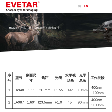
简
EN
HOME
>
产品中心
>
成像光学
> 微光夜视
序
像面尺
水平视
光学
型号
焦距
光圈
工作波段
号
寸
场角
总长
400nm-
1
EA948
1.1"
f16mm
F1.55
44°
19mm
1100nm
400nm-
2
EA987
1.69"
f23.5mm
F1.0
45°
90mm
1100nm