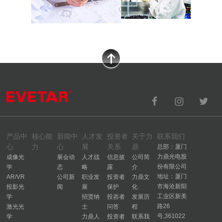
产品中
核心能
新闻中
人才发
投资者
关于力
联系我们
心
力
心
展
关系
鼎
总部：厦门
力鼎光电股
成像光
展会动
人才战
信息披
公司简
份有限公司
学
态
略
露
介
地址：厦门
AR/VR
公司新
职业发
投资者
力鼎文
市海沧新阳
投影光
闻
展
保护
化
工业区新美
学
招贤纳
投咨者
发展历
路26
激光光
士
问答
程
号,361022
学
力鼎人
投资者
联系我