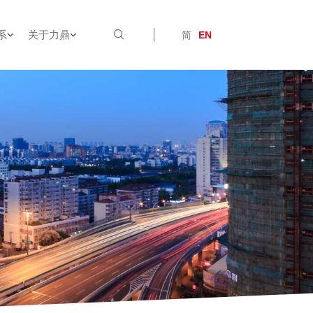
系
关于力鼎
简
EN