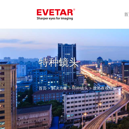
首
特种镜头
首页
>
解决方案
>
特种镜头
> 微光夜视镜头