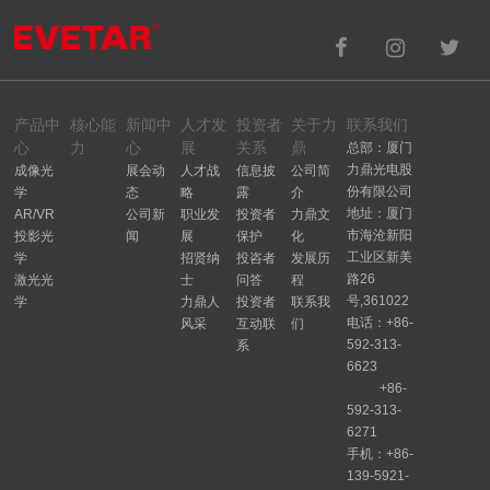
产品中
核心能
新闻中
人才发
投资者
关于力
联系我们
心
力
心
展
关系
鼎
总部：厦门
力鼎光电股
成像光
展会动
人才战
信息披
公司简
份有限公司
学
态
略
露
介
地址：厦门
AR/VR
公司新
职业发
投资者
力鼎文
市海沧新阳
投影光
闻
展
保护
化
工业区新美
学
招贤纳
投咨者
发展历
路26
激光光
士
问答
程
号,361022
学
力鼎人
投资者
联系我
电话：+86-
风采
互动联
们
592-313-
系
6623
+86-
592-313-
6271
手机：+86-
139-5921-