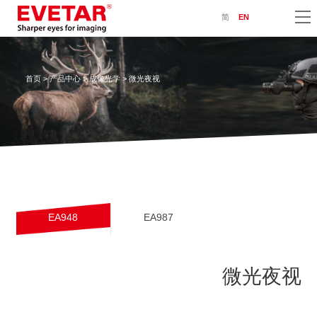
简
EN
首页
>
产品中心
>
成像光学
> 微光夜视
EA948
EA987
微光夜视