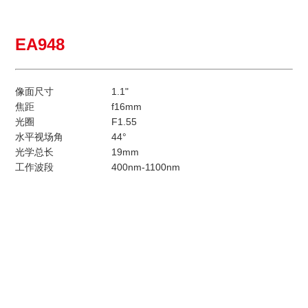
EA948
像面尺寸
1.1"
焦距
f16mm
光圈
F1.55
水平视场角
44°
光学总长
19mm
工作波段
400nm-1100nm
主要特征
应用领域