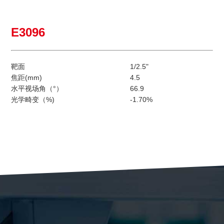
E3096
靶面
1/2.5"
焦距(mm)
4.5
水平视场角（°）
66.9
光学畸变（%)
-1.70%