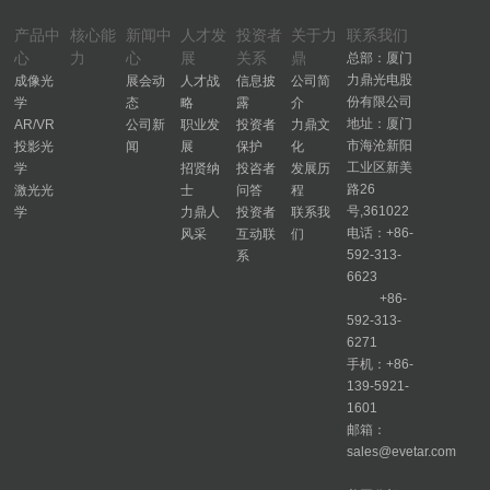
产品中
核心能
新闻中
人才发
投资者
关于力
联系我们
心
力
心
展
关系
鼎
总部：厦门
力鼎光电股
成像光
展会动
人才战
信息披
公司简
份有限公司
学
态
略
露
介
地址：厦门
AR/VR
公司新
职业发
投资者
力鼎文
市海沧新阳
投影光
闻
展
保护
化
工业区新美
学
招贤纳
投咨者
发展历
路26
激光光
士
问答
程
号,361022
学
力鼎人
投资者
联系我
电话：+86-
风采
互动联
们
592-313-
系
6623
+86-
592-313-
6271
手机：+86-
139-5921-
1601
邮箱：
sales@evetar.com