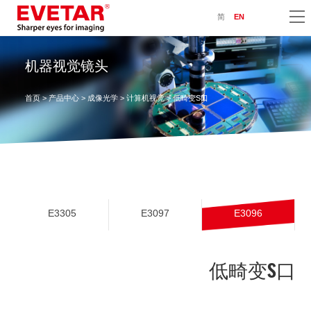
简
EN
机器视觉镜头
首页
>
产品中心
>
成像光学
>
计算机视觉
> 低畸变S口
E3305
E3097
E3096
低畸变S口