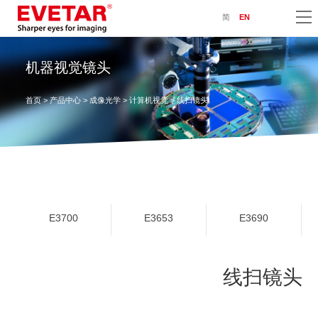
简
EN
机器视觉镜头
首页
>
产品中心
>
成像光学
>
计算机视觉
> 线扫镜头
E3700
E3653
E3690
线扫镜头