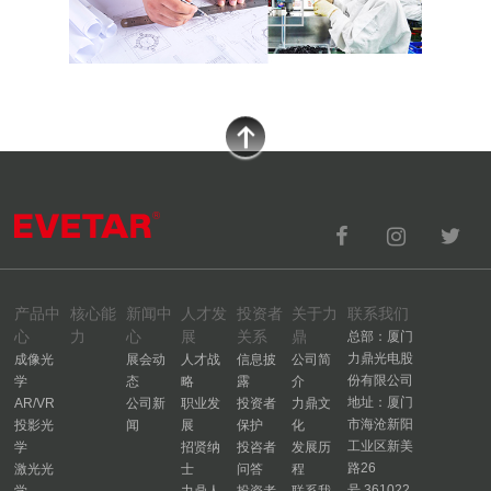
产品中
核心能
新闻中
人才发
投资者
关于力
联系我们
心
力
心
展
关系
鼎
总部：厦门
力鼎光电股
成像光
展会动
人才战
信息披
公司简
份有限公司
学
态
略
露
介
地址：厦门
AR/VR
公司新
职业发
投资者
力鼎文
市海沧新阳
投影光
闻
展
保护
化
工业区新美
学
招贤纳
投咨者
发展历
路26
激光光
士
问答
程
号,361022
学
力鼎人
投资者
联系我