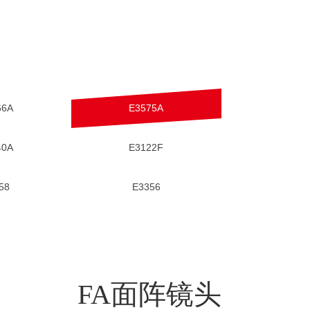
66A
E3575A
40A
E3122F
58
E3356
FA面阵镜头