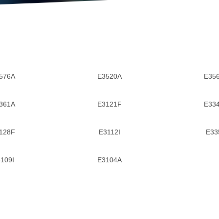
576A
E3520A
E35
361A
E3121F
E33
128F
E3112I
E33
109I
E3104A