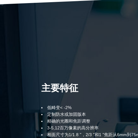
主要特征
低畸变< -2%
定制防水或加固版本
精确的光圈和焦距调整
3-5,12百万像素的高分辨率
相面尺寸为1/1.8 "，2/3 "和1 "焦距从6mm到75