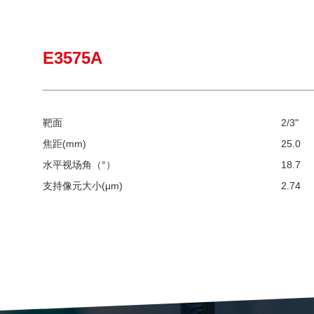
E3575A
靶面
2/3"
焦距(mm)
25.0
水平视场角（°）
18.7
支持像元大小(μm)
2.74