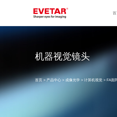
首
机器视觉镜头
首页
>
产品中心
>
成像光学
>
计算机视觉
> FA