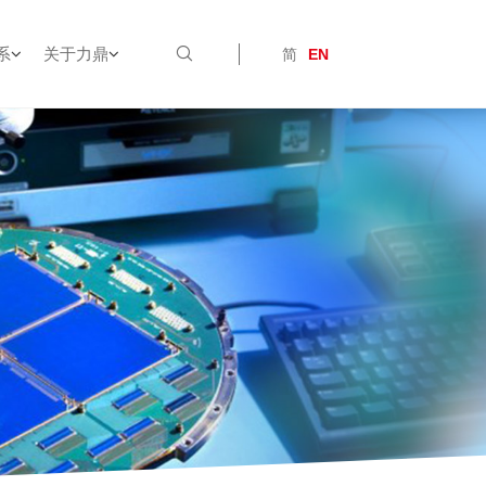
系
关于力鼎
简
EN