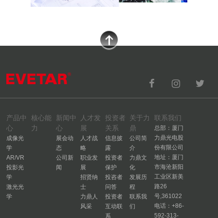
产品中
核心能
新闻中
人才发
投资者
关于力
联系我们
心
力
心
展
关系
鼎
总部：厦门
力鼎光电股
成像光
展会动
人才战
信息披
公司简
份有限公司
学
态
略
露
介
地址：厦门
AR/VR
公司新
职业发
投资者
力鼎文
市海沧新阳
投影光
闻
展
保护
化
工业区新美
学
招贤纳
投咨者
发展历
路26
激光光
士
问答
程
号,361022
学
力鼎人
投资者
联系我
电话：+86-
风采
互动联
们
592-313-
系