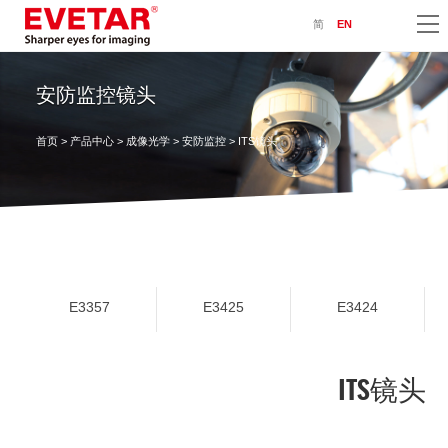
简
EN
安防监控镜头
首页
>
产品中心
>
成像光学
>
安防监控
> ITS镜头
E3357
E3425
E3424
ITS镜头