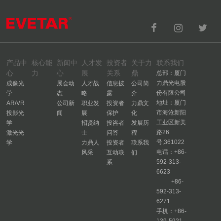
产品中
核心能
新闻中
人才发
投资者
关于力
联系我们
心
力
心
展
关系
鼎
总部：厦门
力鼎光电股
成像光
展会动
人才战
信息披
公司简
份有限公司
学
态
略
露
介
地址：厦门
AR/VR
公司新
职业发
投资者
力鼎文
市海沧新阳
投影光
闻
展
保护
化
工业区新美
学
招贤纳
投咨者
发展历
路26
激光光
士
问答
程
号,361022
学
力鼎人
投资者
联系我
电话：+86-
风采
互动联
们
592-313-
系
6623
+86-
592-313-
6271
手机：+86-