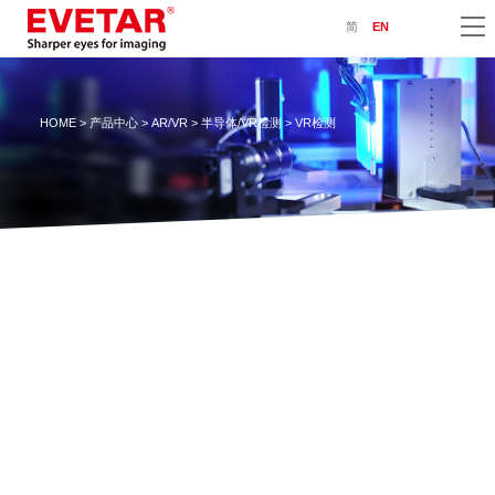
简
EN
HOME
>
产品中心
>
AR/VR
>
半导体/VR检测
> VR检测