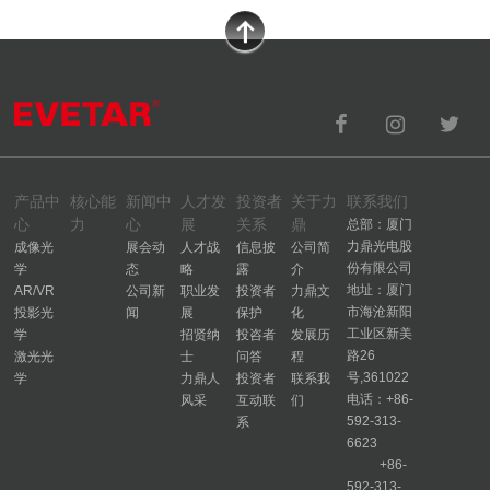
产品中
核心能
新闻中
人才发
投资者
关于力
联系我们
心
力
心
展
关系
鼎
总部：厦门
力鼎光电股
成像光
展会动
人才战
信息披
公司简
份有限公司
学
态
略
露
介
地址：厦门
AR/VR
公司新
职业发
投资者
力鼎文
市海沧新阳
投影光
闻
展
保护
化
工业区新美
学
招贤纳
投咨者
发展历
路26
激光光
士
问答
程
号,361022
学
力鼎人
投资者
联系我
电话：+86-
风采
互动联
们
592-313-
系
6623
+86-
592-313-