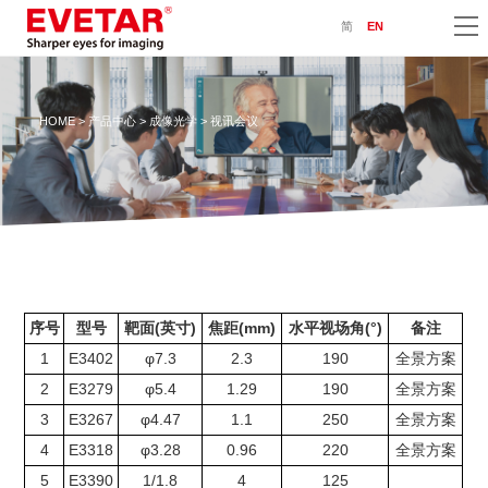
简
EN
HOME
>
产品中心
>
成像光学
> 视讯会议
序号
型号
靶面(英寸)
焦距(mm)
水平视场角(°)
备注
1
E3402
φ7.3
2.3
190
全景方案
2
E3279
φ5.4
1.29
190
全景方案
3
E3267
φ4.47
1.1
250
全景方案
4
E3318
φ3.28
0.96
220
全景方案
5
E3390
1/1.8
4
125