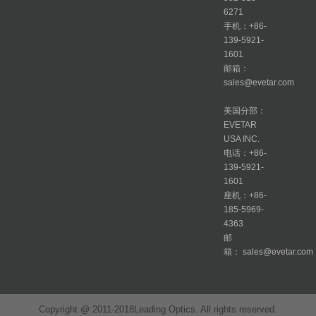
6271
手机：+86-
139-5921-
1601
邮箱：
sales@evetar.com
美国分部：
EVETAR
USA INC.
电话：+86-
139-5921-
1601
座机：+86-
185-5969-
4363
邮
箱： sales@evetar.com
Copyright @ 2011-2018Leading Optics. All rights reserved.